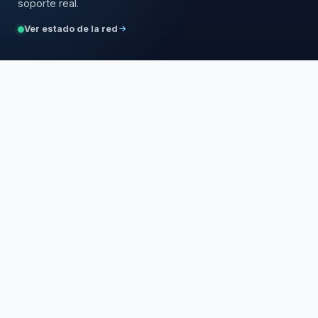
soporte real.
Ver estado de la red
Servicios
Hosting
WordPress en VPS
Cloud VPS
Instancias Cloud
Dominios
Empresa
Nosotros
Equipo
Migra a la nube
Contáctenos